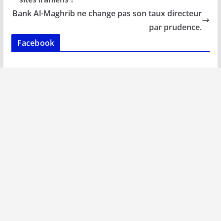
o
p
n
n
Bank Al-Maghrib ne change pas son taux directeur
k
p
k
par prudence.
Facebook