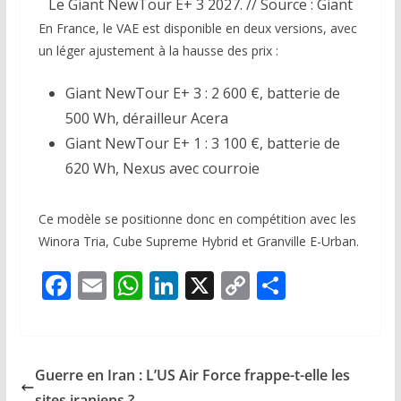
Le Giant NewTour E+ 3 2027. // Source : Giant
En France, le VAE est disponible en deux versions, avec
un léger ajustement à la hausse des prix :
Giant NewTour E+ 3 : 2 600 €, batterie de
500 Wh, dérailleur Acera
Giant NewTour E+ 1 : 3 100 €, batterie de
620 Wh, Nexus avec courroie
Ce modèle se positionne donc en compétition avec les
Winora Tria, Cube Supreme Hybrid et Granville E-Urban.
F
E
W
Li
X
C
P
ac
m
h
n
o
ar
e
ai
at
k
p
ta
b
l
s
e
y
g
Guerre en Iran : L’US Air Force frappe-t-elle les
o
A
dI
Li
er
sites iraniens ?