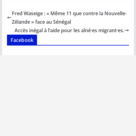
e
ai
at
k
p
ta
b
l
s
e
y
g
Fred Waseige : « Même 11 que contre la Nouvelle-
o
A
dI
Li
er
Zélande » face au Sénégal
o
p
n
n
Accès inégal à l’aide pour les aîné·es migrant·es.
k
p
k
Facebook