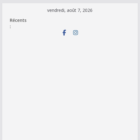
Passer
vendredi, août 7, 2026
au
Récents
contenu
: