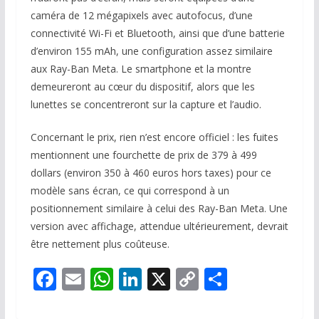
caméra de 12 mégapixels avec autofocus, d’une
connectivité Wi-Fi et Bluetooth, ainsi que d’une batterie
d’environ 155 mAh, une configuration assez similaire
aux Ray-Ban Meta. Le smartphone et la montre
demeureront au cœur du dispositif, alors que les
lunettes se concentreront sur la capture et l’audio.
Concernant le prix, rien n’est encore officiel : les fuites
mentionnent une fourchette de prix de 379 à 499
dollars (environ 350 à 460 euros hors taxes) pour ce
modèle sans écran, ce qui correspond à un
positionnement similaire à celui des Ray-Ban Meta. Une
version avec affichage, attendue ultérieurement, devrait
être nettement plus coûteuse.
F
E
W
Li
X
C
P
ac
m
h
n
o
ar