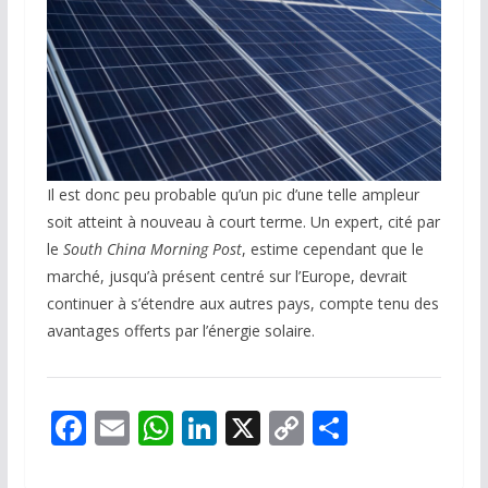
Il est donc peu probable qu’un pic d’une telle ampleur
soit atteint à nouveau à court terme. Un expert, cité par
le
South China Morning Post
, estime cependant que le
marché, jusqu’à présent centré sur l’Europe, devrait
continuer à s’étendre aux autres pays, compte tenu des
avantages offerts par l’énergie solaire.
F
E
W
Li
X
C
P
ac
m
h
n
o
ar