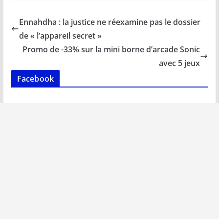
e
ai
at
k
p
ta
b
l
s
e
y
g
Ennahdha : la justice ne réexamine pas le dossier
o
A
dI
Li
er
de « l’appareil secret »
o
p
n
n
Promo de -33% sur la mini borne d’arcade Sonic
k
p
k
avec 5 jeux
Facebook