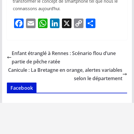
transformer le concept de smartphone tel que nous le
connaissons aujourd’hui.
F
E
W
Li
X
C
P
ac
m
h
n
o
ar
e
ai
at
k
p
ta
b
l
s
e
y
g
Enfant étranglé à Rennes : Scénario flou d’une
o
A
dI
Li
er
partie de pêche ratée
o
p
n
n
Canicule : La Bretagne en orange, alertes variables
k
p
k
selon le département
Facebook