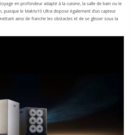
toyage en profondeur adapté à la cuisine, la salle de bain ou le
n, puisque le Matrix10 Ultra dispose également d’un capteur
mettant ainsi de franchir les obstacles et de se glisser sous la