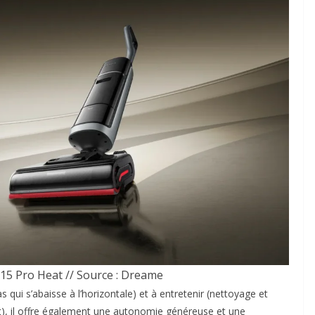
15 Pro Heat // Source : Dreame
s qui s’abaisse à l’horizontale) et à entretenir (nettoyage et
), il offre également une autonomie généreuse et une