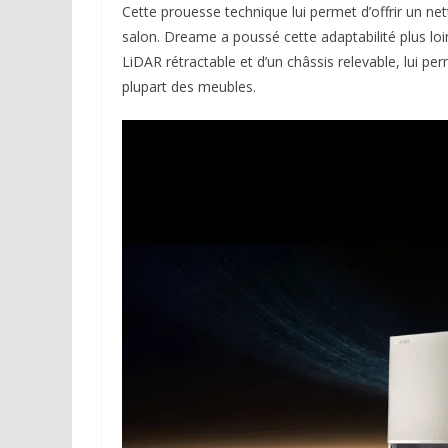
Cette prouesse technique lui permet d’offrir un net
salon. Dreame a poussé cette adaptabilité plus loi
LiDAR rétractable et d’un châssis relevable, lui per
plupart des meubles.