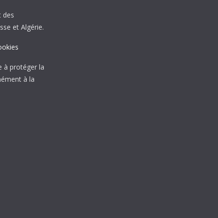
t des
sse et Algérie.
ookies
à protéger la
mément à la