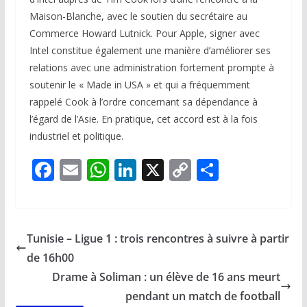
Maison-Blanche, avec le soutien du secrétaire au
Commerce Howard Lutnick. Pour Apple, signer avec
Intel constitue également une manière d’améliorer ses
relations avec une administration fortement prompte à
soutenir le « Made in USA » et qui a fréquemment
rappelé Cook à l’ordre concernant sa dépendance à
l’égard de l’Asie. En pratique, cet accord est à la fois
industriel et politique.
F
E
W
Li
X
C
P
ac
m
h
n
o
ar
e
ai
at
k
p
ta
b
l
s
e
y
g
Tunisie – Ligue 1 : trois rencontres à suivre à partir
o
A
dI
Li
er
de 16h00
o
p
n
n
Drame à Soliman : un élève de 16 ans meurt
k
p
k
pendant un match de football