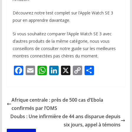
Découvrez notre test complet sur l’Apple Watch SE 3
pour en apprendre davantage.
Si vous souhaitez comparer l’Apple Watch SE 3 avec
d’autres produits de la même catégorie, nous vous
conseillons de consulter notre guide sur les meilleures
montres connectées pas chères du moment.
F
E
W
Li
X
C
P
ac
m
h
n
o
ar
e
ai
at
k
p
ta
b
l
s
e
y
g
Afrique centrale : près de 500 cas d’Ebola
o
A
dI
Li
er
confirmés par l’OMS
o
p
n
n
Doubs : Une infirmière de 44 ans disparue depuis
k
p
k
six jours, appel à témoins