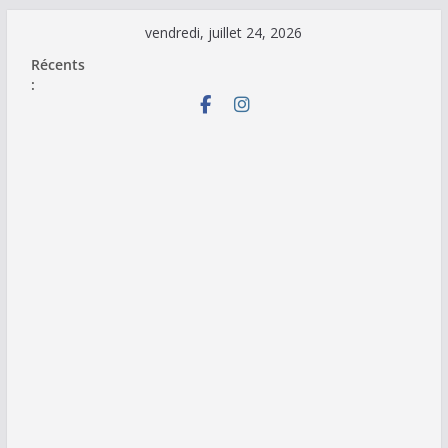
Passer
vendredi, juillet 24, 2026
au
Récents
contenu
: