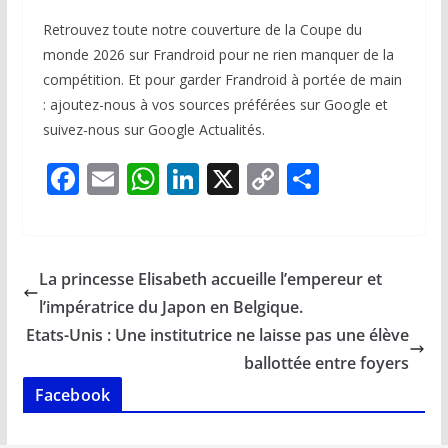
Retrouvez toute notre couverture de la Coupe du
monde 2026 sur Frandroid pour ne rien manquer de la
compétition. Et pour garder Frandroid à portée de main
: ajoutez-nous à vos sources préférées sur Google et
suivez-nous sur Google Actualités.
F
E
W
Li
X
C
P
ac
m
h
n
o
ar
e
ai
at
k
p
ta
b
l
s
e
y
g
La princesse Elisabeth accueille l’empereur et
o
A
dI
Li
er
l’impératrice du Japon en Belgique.
o
p
n
n
Etats-Unis : Une institutrice ne laisse pas une élève
k
p
k
ballottée entre foyers
Facebook