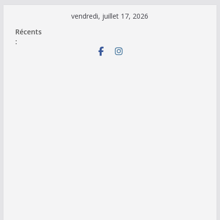
Passer
vendredi, juillet 17, 2026
au
Récents
contenu
: