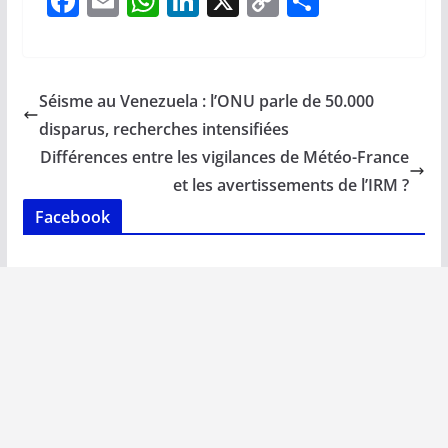
F
E
W
Li
X
C
P
ac
m
h
n
o
ar
e
ai
at
k
p
ta
b
l
s
e
y
g
Séisme au Venezuela : l’ONU parle de 50.000
o
A
dI
Li
er
disparus, recherches intensifiées
o
p
n
n
Différences entre les vigilances de Météo-France
k
p
k
et les avertissements de l’IRM ?
Facebook