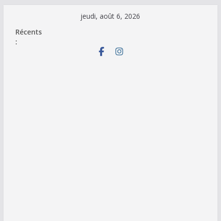
Passer
jeudi, août 6, 2026
au
Récents
contenu
: