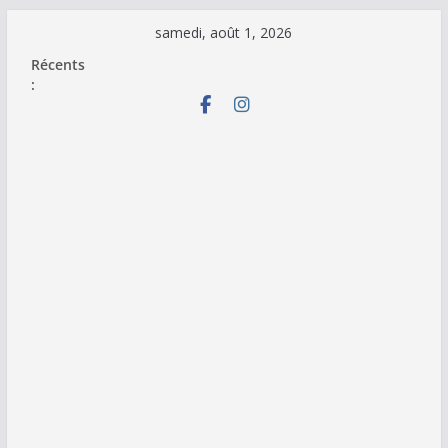
Passer
samedi, août 1, 2026
au
Récents
contenu
: