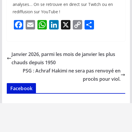
analyses… On se retrouve en direct sur Twitch ou en
rediffusion sur YouTube !
F
E
W
Li
X
C
P
ac
m
h
n
o
ar
e
ai
at
k
p
ta
b
l
s
e
y
g
Janvier 2026, parmi les mois de janvier les plus
o
A
dI
Li
er
chauds depuis 1950
o
p
n
n
PSG : Achraf Hakimi ne sera pas renvoyé en
k
p
k
procès pour viol.
Facebook