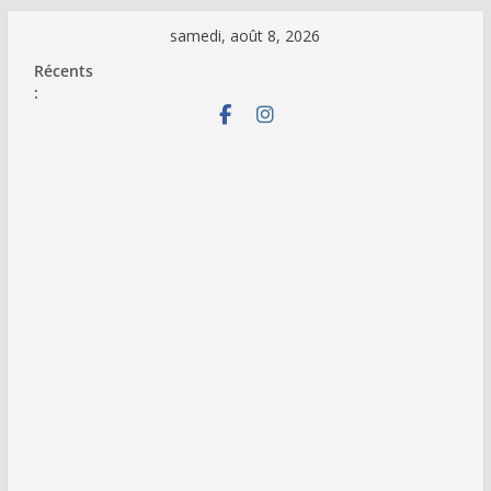
Passer
samedi, août 8, 2026
au
Récents
contenu
: