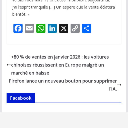
j’ai l’esprit tranquille […] On espère que la vérité éclatera
bientôt. »
F
E
W
Li
X
C
P
ac
m
h
n
o
ar
e
ai
at
k
p
ta
b
l
s
e
y
g
+80 % de ventes en janvier 2026 : les voitures
o
A
dI
Li
er
chinoises réussissent en Europe malgré un
o
p
n
n
marché en baisse
k
p
k
Firefox lance un nouveau bouton pour supprimer
l’IA.
Facebook