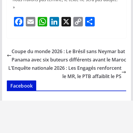
»
F
E
W
Li
X
C
P
ac
m
h
n
o
ar
e
ai
at
k
p
ta
b
l
s
e
y
g
Coupe du monde 2026 : Le Brésil sans Neymar bat
o
A
dI
Li
er
Panama avec six buteurs différents avant le Maroc
o
p
n
n
L’Enquête nationale 2026 : Les Engagés renforcent
k
p
k
le MR, le PTB affaiblit le PS
Facebook