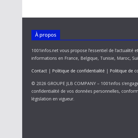
o
p
n
n
k
p
k
À propos
1001infos.net vous propose l’essentiel de l’actualité e
informations en France, Belgique, Tunisie, Maroc, Sui
Contact
|
Politique de confidentialité
|
Politique de c
© 2026 GROUPE JLB COMPANY – 1001infos s’engage 
confidentialité de vos données personnelles, confor
législation en vigueur.