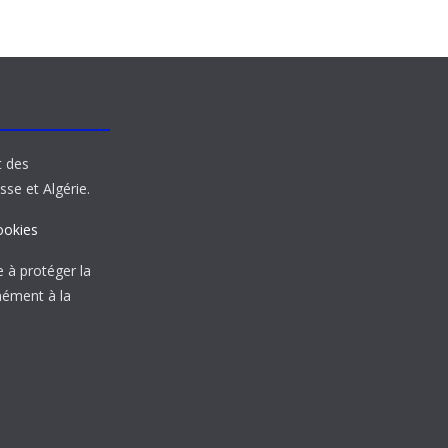
t des
sse et Algérie.
ookies
à protéger la
mément à la