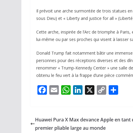
Il prévoit une arche surmontée de trois statues en 
sous Dieu) et « Liberty and justice for all » (Liber
Cette arche, inspirée de l’Arc de triomphe à Paris,
lui-même ou par ses proches qui visent à laisser 
Donald Trump fait notamment bâtir une immense sa
personnes pour des réceptions diverses et des dîne
renommer « Trump-Kennedy Center » une salle de 
obtenu le feu vert à la frappe d’une pièce commémo
F
E
W
Li
X
C
P
ac
m
h
n
o
ar
e
ai
at
k
p
ta
b
l
s
e
y
g
Huawei Pura X Max devance Apple en tant
o
A
dI
Li
er
premier pliable large au monde