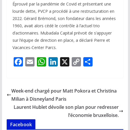
Éprouvé par la pandémie de Covid et présentant une
lourde dette, PVCP a procédé à une restructuration en
2022. Gérard Brémond, son fondateur dans les années
1960, avait alors cédé le contrôle à l’actuel trio
d’actionnaires. Mubadala Capital prévoit de s’appuyer
sur l’équipe de direction en place, a déclaré Pierre et
Vacances-Center Parcs.
F
E
W
Li
X
C
P
ac
m
h
n
o
ar
e
ai
at
k
p
ta
b
l
s
e
y
g
Week-end chargé pour Matt Pokora et Christina
o
A
dI
Li
er
Milian à Disneyland Paris
o
p
n
n
Laurent Hublet dévoile son plan pour redresser
k
p
k
l’économie bruxelloise.
Facebook