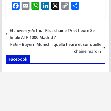
F
E
W
Li
X
C
P
ac
m
h
n
o
ar
e
ai
at
k
p
ta
b
l
s
e
y
g
Etcheverry-Arthur Fils : chaîne TV et heure 8e
o
A
dI
Li
er
finale ATP 1000 Madrid ?
o
p
n
n
PSG – Bayern Munich : quelle heure et sur quelle
k
p
k
chaîne mardi ?
Facebook