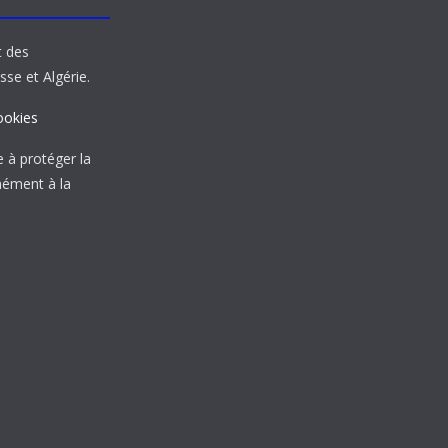
t des
sse et Algérie.
ookies
à protéger la
mément à la