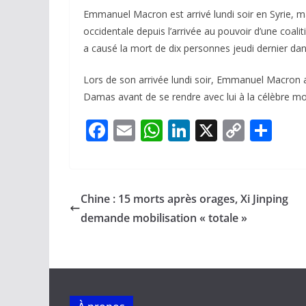
Emmanuel Macron est arrivé lundi soir en Syrie, ma
occidentale depuis l’arrivée au pouvoir d’une coalit
a causé la mort de dix personnes jeudi dernier da
Lors de son arrivée lundi soir, Emmanuel Macron a
Damas avant de se rendre avec lui à la célèbre m
F
E
W
Li
X
C
P
ac
m
h
n
o
ar
e
ai
at
k
p
ta
b
l
s
e
y
g
Chine : 15 morts après orages, Xi Jinping
o
A
dI
Li
er
demande mobilisation « totale »
o
p
n
n
k
p
k