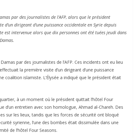
mas par des journalistes de l’AFP, alors que le président
e d’un dirigeant d’une puissance occidentale en Syrie depuis
site est intervenue alors que dix personnes ont été tuées jeudi dans
e Damas.
amas par des journalistes de l’AFP. Ces incidents ont eu lieu
fectuait la première visite d’un dirigeant d’une puissance
e coalition islamiste. L’Élysée a indiqué que le président était
artier, à un moment où le président quittait l’hôtel Four
 vue d’un entretien avec son homologue, Ahmad al-Chareh. Des
s sur les lieux, tandis que les forces de sécurité ont bloqué
écurité syrienne, l’une des bombes était dissimulée dans une
imité de l’hôtel Four Seasons.