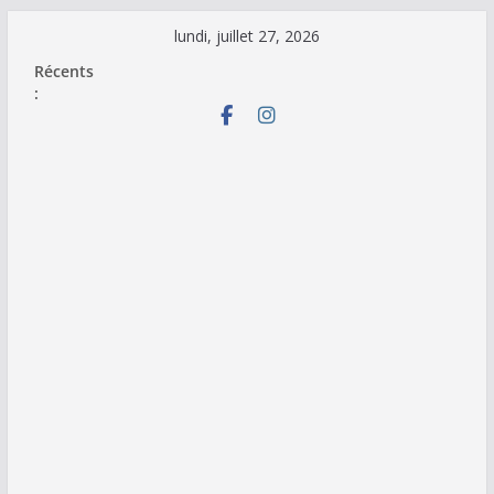
Passer
lundi, juillet 27, 2026
au
Récents
contenu
: