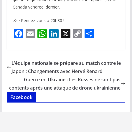
Canada vendredi dernier.
>>> Rendez-vous à 20h30 !
F
E
W
Li
X
C
P
ac
m
h
n
o
ar
e
ai
at
k
p
ta
b
l
s
e
y
g
L’équipe nationale se prépare au match contre le
o
A
dI
Li
er
Japon : Changements avec Hervé Renard
o
p
n
n
Guerre en Ukraine : Les Russes ne sont pas
k
p
k
contents après une attaque de drone ukrainienne
Facebook