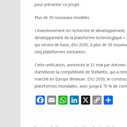
pour présenter ce projet.
Plus de 30 nouveaux modèles
L’investissement en recherche et développement, s
développement de la plateforme technologique « 
qui servira de base, d’ici 2030, à plus de 30 nouv
cinq plateformes existantes.
Cette unification, annoncée le 21 mai par Antonio 
d’améliorer la compétitivité de Stellantis, qui a r
marché en Europe diminuer. D’ici 2030, le construc
plateformes mondiales, avec jusqu’à 70 % de c
F
E
W
Li
X
C
P
ac
m
h
n
o
ar
e
ai
at
k
p
ta