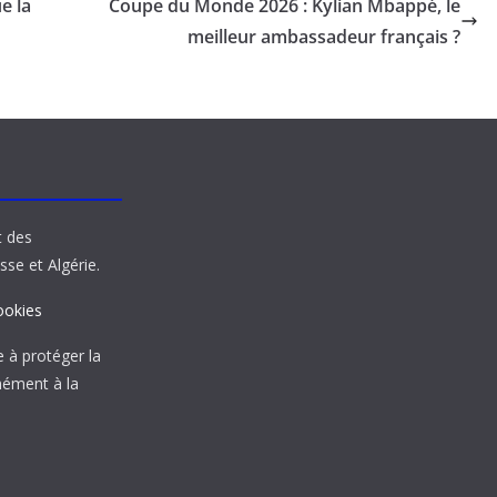
e la
Coupe du Monde 2026 : Kylian Mbappé, le
meilleur ambassadeur français ?
t des
sse et Algérie.
ookies
à protéger la
mément à la