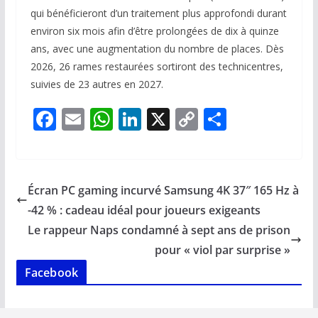
qui bénéficieront d’un traitement plus approfondi durant
environ six mois afin d’être prolongées de dix à quinze
ans, avec une augmentation du nombre de places. Dès
2026, 26 rames restaurées sortiront des technicentres,
suivies de 23 autres en 2027.
F
E
W
Li
X
C
P
ac
m
h
n
o
ar
e
ai
at
k
p
ta
b
l
s
e
y
g
Écran PC gaming incurvé Samsung 4K 37″ 165 Hz à
o
A
dI
Li
er
-42 % : cadeau idéal pour joueurs exigeants
o
p
n
n
Le rappeur Naps condamné à sept ans de prison
k
p
k
pour « viol par surprise »
Facebook