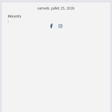
Passer
samedi, juillet 25, 2026
au
Récents
contenu
: