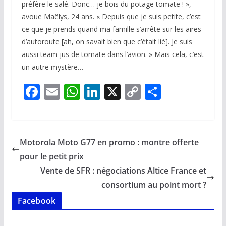
préfère le salé. Donc… je bois du potage tomate ! »,
avoue Maëlys, 24 ans. « Depuis que je suis petite, c’est
ce que je prends quand ma famille s’arrête sur les aires
d’autoroute [ah, on savait bien que c’était lié]. Je suis
aussi
team
jus de tomate dans l’avion. » Mais cela, c’est
un autre mystère…
F
E
W
Li
X
C
P
ac
m
h
n
o
ar
e
ai
at
k
p
ta
b
l
s
e
y
g
Motorola Moto G77 en promo : montre offerte
o
A
dI
Li
er
pour le petit prix
o
p
n
n
Vente de SFR : négociations Altice France et
k
p
k
consortium au point mort ?
Facebook