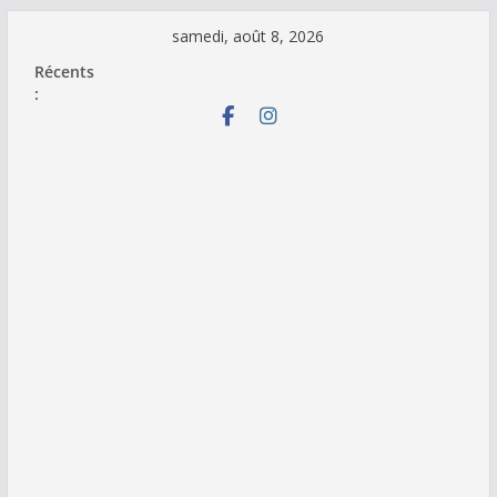
Passer
samedi, août 8, 2026
au
Récents
contenu
: