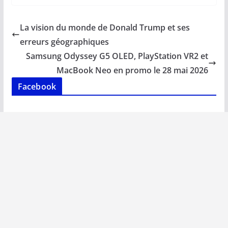
e
ai
at
k
p
ta
b
l
s
e
y
g
La vision du monde de Donald Trump et ses
o
A
dI
Li
er
erreurs géographiques
o
p
n
n
Samsung Odyssey G5 OLED, PlayStation VR2 et
k
p
k
MacBook Neo en promo le 28 mai 2026
Facebook