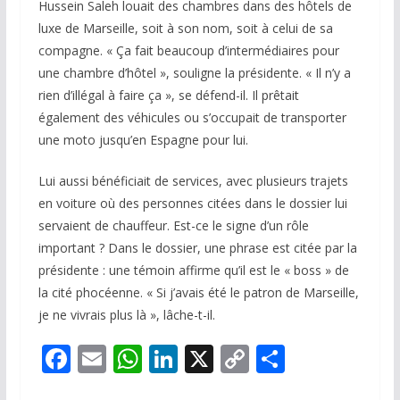
Hussein Saleh louait des chambres dans des hôtels de
luxe de Marseille, soit à son nom, soit à celui de sa
compagne. « Ça fait beaucoup d’intermédiaires pour
une chambre d’hôtel », souligne la présidente. « Il n’y a
rien d’illégal à faire ça », se défend-il. Il prêtait
également des véhicules ou s’occupait de transporter
une moto jusqu’en Espagne pour lui.
Lui aussi bénéficiait de services, avec plusieurs trajets
en voiture où des personnes citées dans le dossier lui
servaient de chauffeur. Est-ce le signe d’un rôle
important ? Dans le dossier, une phrase est citée par la
présidente : une témoin affirme qu’il est le « boss » de
la cité phocéenne. « Si j’avais été le patron de Marseille,
je ne vivrais plus là », lâche-t-il.
F
E
W
Li
X
C
P
ac
m
h
n
o
ar