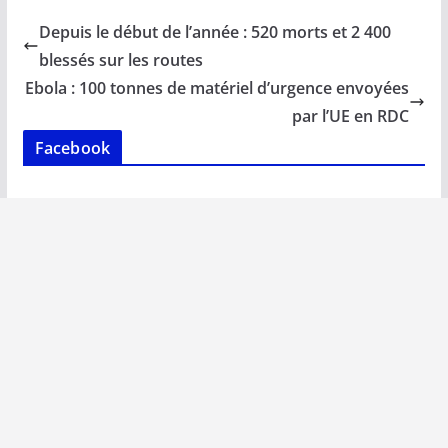
b
l
s
e
y
g
Depuis le début de l’année : 520 morts et 2 400
o
A
dI
Li
er
blessés sur les routes
o
p
n
n
Ebola : 100 tonnes de matériel d’urgence envoyées
k
p
k
par l’UE en RDC
Facebook