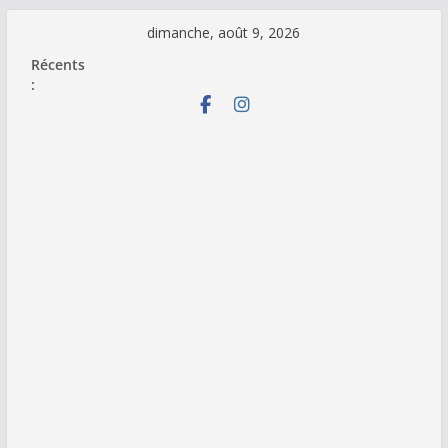
Passer
dimanche, août 9, 2026
au
Récents
contenu
: