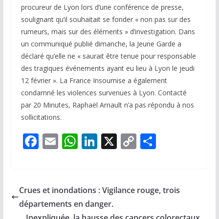
procureur de Lyon lors d’une conférence de presse,
soulignant qu’il souhaitait se fonder « non pas sur des
rumeurs, mais sur des éléments » d’investigation. Dans
un communiqué publié dimanche, la Jeune Garde a
déclaré qu’elle ne « saurait être tenue pour responsable
des tragiques événements ayant eu lieu à Lyon le jeudi
12 février ». La France Insoumise a également
condamné les violences survenues à Lyon. Contacté
par 20 Minutes, Raphaël Arnault n’a pas répondu à nos
sollicitations.
F
E
W
Li
X
C
P
ac
m
h
n
o
ar
e
ai
at
k
p
ta
b
l
s
e
y
g
Crues et inondations : Vigilance rouge, trois
o
A
dI
Li
er
départements en danger.
Inexpliquée, la hausse des cancers colorectaux