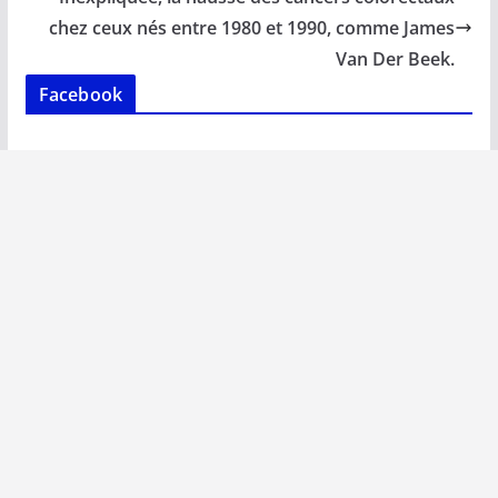
o
p
n
n
k
p
k
chez ceux nés entre 1980 et 1990, comme James
Van Der Beek.
Facebook