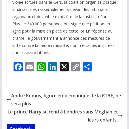
violée et tuée dans le Gers, la coalition organise chaque
lundi soir des rassemblements devant les tribunaux
régionaux et devant le ministère de la Justice à Paris.
Plus de 340.000 personnes ont signé une pétition en
ligne pour la mise en place de cette loi. En réponse au
drame, le gouvernement a annoncé des mesures de
lutte contre la pédocriminalité, dont certaines inspirées
par les associations.
F
E
W
Li
X
C
P
ac
m
h
n
o
ar
e
ai
at
k
p
ta
b
l
s
e
y
g
André Romus, figure emblématique de la RTBF, ne
o
A
dI
Li
er
sera plus.
o
p
n
n
Le prince Harry se rend à Londres sans Meghan et
k
p
k
leurs enfants.
Facebook