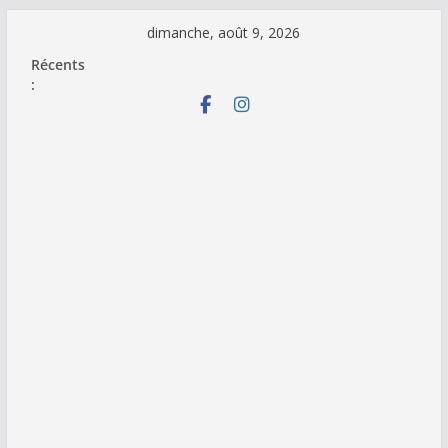
Passer
dimanche, août 9, 2026
au
Récents
contenu
: