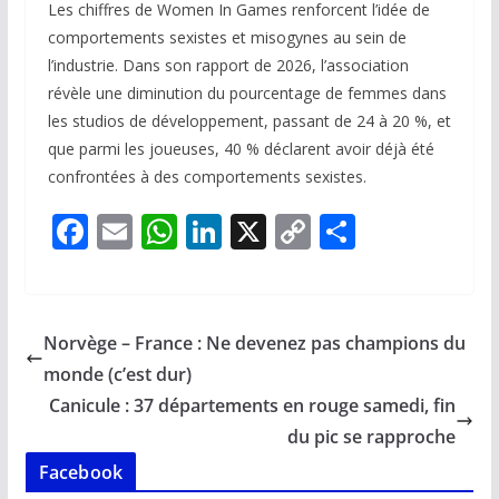
Les chiffres de Women In Games renforcent l’idée de
comportements sexistes et misogynes au sein de
l’industrie. Dans son rapport de 2026, l’association
révèle une diminution du pourcentage de femmes dans
les studios de développement, passant de 24 à 20 %, et
que parmi les joueuses, 40 % déclarent avoir déjà été
confrontées à des comportements sexistes.
F
E
W
Li
X
C
P
ac
m
h
n
o
ar
e
ai
at
k
p
ta
b
l
s
e
y
g
Norvège – France : Ne devenez pas champions du
o
A
dI
Li
er
monde (c’est dur)
o
p
n
n
Canicule : 37 départements en rouge samedi, fin
k
p
k
du pic se rapproche
Facebook