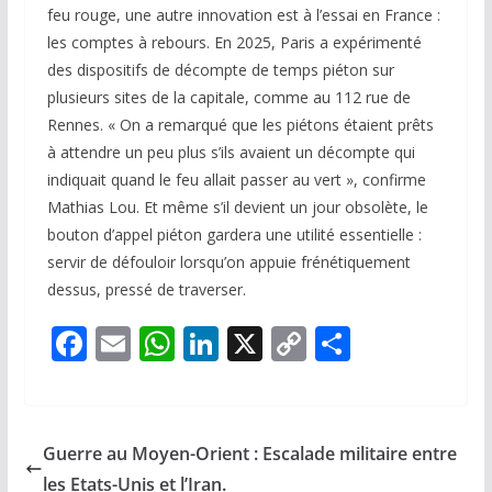
feu rouge, une autre innovation est à l’essai en France :
les comptes à rebours. En 2025, Paris a expérimenté
des dispositifs de décompte de temps piéton sur
plusieurs sites de la capitale, comme au 112 rue de
Rennes. « On a remarqué que les piétons étaient prêts
à attendre un peu plus s’ils avaient un décompte qui
indiquait quand le feu allait passer au vert », confirme
Mathias Lou. Et même s’il devient un jour obsolète, le
bouton d’appel piéton gardera une utilité essentielle :
servir de défouloir lorsqu’on appuie frénétiquement
dessus, pressé de traverser.
F
E
W
Li
X
C
P
ac
m
h
n
o
ar
e
ai
at
k
p
ta
b
l
s
e
y
g
Guerre au Moyen-Orient : Escalade militaire entre
o
A
dI
Li
er
les Etats-Unis et l’Iran.