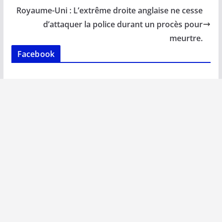
o
p
n
n
Royaume-Uni : L’extrême droite anglaise ne cesse
k
p
k
d’attaquer la police durant un procès pour
meurtre.
Facebook