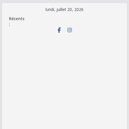
Passer
lundi, juillet 20, 2026
au
Récents
contenu
: