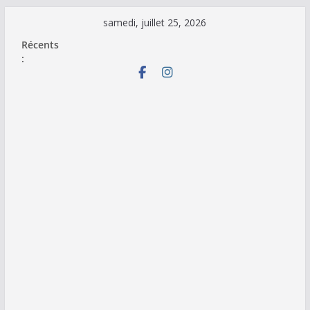
Passer
samedi, juillet 25, 2026
au
Récents
contenu
: