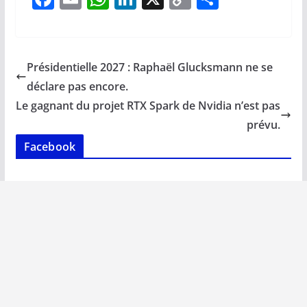
ac
m
h
n
o
ar
e
ai
at
k
p
ta
b
l
s
e
y
g
Présidentielle 2027 : Raphaël Glucksmann ne se
o
A
dI
Li
er
déclare pas encore.
o
p
n
n
Le gagnant du projet RTX Spark de Nvidia n’est pas
k
p
k
prévu.
Facebook