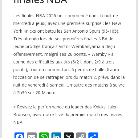
Les finales NBA 2026 ont commencé dans la nuit de
mercredi à jeudi, avec une première surprise : les New
York Knicks ont battu les San Antonio Spurs (95-105).
Très attendu lors de ses premières finales NBA, le
jeune prodige français Victor Wembanyama a déçu
offensivement, malgré ses 26 points. « Wemby » a
connu des difficultés aux tirs (6/21, dont 2/9 à trois
points), tout en commettant 6 pertes de balle. Il aura
l’occasion de se rattraper lors du match 2, prévu dans la
nuit de vendredi à samedi. Un autre des matchs à suivre
à 2h30 sur
20 Minutes
.
>
Revivez la performance du leader des Knicks, Jalen
Brunson, avec notre Live du premier match des finales
NBA
F
E
W
Li
X
C
P