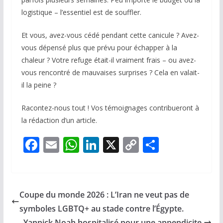
logistique – l’essentiel est de souffler.
Et vous, avez-vous cédé pendant cette canicule ? Avez-
vous dépensé plus que prévu pour échapper à la
chaleur ? Votre refuge était-il vraiment frais – ou avez-
vous rencontré de mauvaises surprises ? Cela en valait-
il la peine ?
Racontez-nous tout ! Vos témoignages contribueront à
la rédaction d’un article.
F
E
W
Li
X
C
P
ac
m
h
n
o
ar
e
ai
at
k
p
ta
b
l
s
e
y
g
Coupe du monde 2026 : L’Iran ne veut pas de
o
A
dI
Li
er
symboles LGBTQ+ au stade contre l’Égypte.
Yannick Noah hospitalisé pour une appendicite.