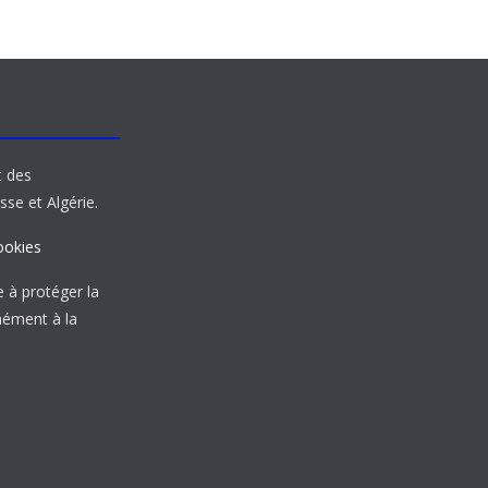
t des
sse et Algérie.
ookies
à protéger la
mément à la