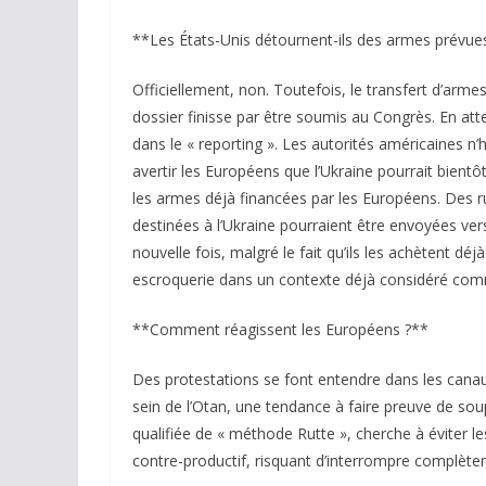
**Les États-Unis détournent-ils des armes prévues
Officiellement, non. Toutefois, le transfert d’arme
dossier finisse par être soumis au Congrès. En att
dans le « reporting ». Les autorités américaines n
avertir les Européens que l’Ukraine pourrait bientô
les armes déjà financées par les Européens. Des r
destinées à l’Ukraine pourraient être envoyées ver
nouvelle fois, malgré le fait qu’ils les achètent dé
escroquerie dans un contexte déjà considéré com
**Comment réagissent les Européens ?**
Des protestations se font entendre dans les canaux 
sein de l’Otan, une tendance à faire preuve de so
qualifiée de « méthode Rutte », cherche à éviter 
contre-productif, risquant d’interrompre complèteme