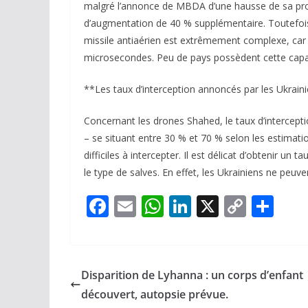
malgré l’annonce de MBDA d’une hausse de sa prod
d’augmentation de 40 % supplémentaire. Toutefois, 
missile antiaérien est extrêmement complexe, ca
microsecondes. Peu de pays possèdent cette capa
**Les taux d’interception annoncés par les Ukrain
Concernant les drones Shahed, le taux d’intercepti
– se situant entre 30 % et 70 % selon les estimation
difficiles à intercepter. Il est délicat d’obtenir un 
le type de salves. En effet, les Ukrainiens ne peuve
F
E
W
Li
X
C
P
ac
m
h
n
o
ar
e
ai
at
k
p
ta
b
l
s
e
y
g
Disparition de Lyhanna : un corps d’enfant
o
A
dI
Li
er
découvert, autopsie prévue.