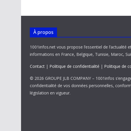
o
p
n
n
k
p
k
À propos
1001infos.net vous propose l’essentiel de l’actualité e
informations en France, Belgique, Tunisie, Maroc, Sui
Contact
|
Politique de confidentialité
|
Politique de c
© 2026 GROUPE JLB COMPANY – 1001infos s’engage 
confidentialité de vos données personnelles, confor
législation en vigueur.