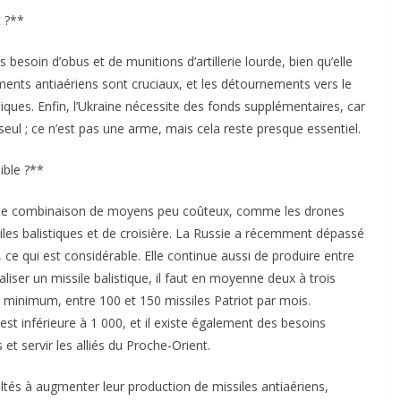
t ?**
 besoin d’obus et de munitions d’artillerie lourde, bien qu’elle
ts antiaériens sont cruciaux, et les détournements vers le
ques. Enfin, l’Ukraine nécessite des fonds supplémentaires, car
ul ; ce n’est pas une arme, mais cela reste presque essentiel.
ible ?**
e une combinaison de moyens peu coûteux, comme les drones
siles balistiques et de croisière. La Russie a récemment dépassé
ce qui est considérable. Elle continue aussi de produire entre
liser un missile balistique, il faut en moyenne deux à trois
 au minimum, entre 100 et 150 missiles Patriot par mois.
st inférieure à 1 000, et il existe également des besoins
et servir les alliés du Proche-Orient.
ltés à augmenter leur production de missiles antiaériens,