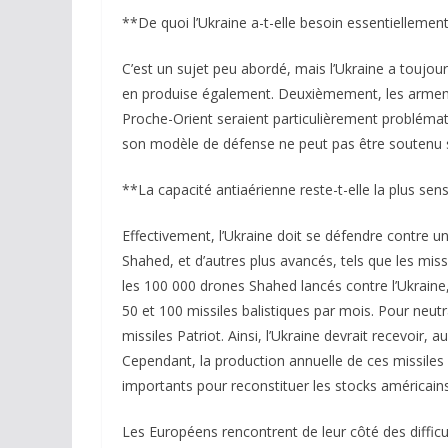
**De quoi l’Ukraine a-t-elle besoin essentiellemen
C’est un sujet peu abordé, mais l’Ukraine a toujours
en produise également. Deuxièmement, les armemen
Proche-Orient seraient particulièrement problémati
son modèle de défense ne peut pas être soutenu se
**La capacité antiaérienne reste-t-elle la plus sens
Effectivement, l’Ukraine doit se défendre contr
Shahed, et d’autres plus avancés, tels que les mis
les 100 000 drones Shahed lancés contre l’Ukraine, 
50 et 100 missiles balistiques par mois. Pour neutra
missiles Patriot. Ainsi, l’Ukraine devrait recevoir,
Cependant, la production annuelle de ces missiles e
importants pour reconstituer les stocks américains 
Les Européens rencontrent de leur côté des difficu