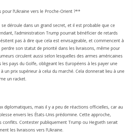
 pour l’Ukraine vers le Proche-Orient ?**
s se déroule dans un grand secret, et il est probable que ce
endant, l’administration Trump pourrait bénéficier de retards
’hésitent pas à dire que cela est envisageable, et commencent à
t perdre son statut de priorité dans les livraisons, même pour
umeurs circulent aussi selon lesquelles des armes américaines
s les pays du Golfe, obligeant les Européens à les payer une
jà à un prix supérieur à celui du marché. Cela donnerait lieu à une
me un racket.
diplomatiques, mais il y a peu de réactions officielles, car au
uplesse envers les États-Unis prédomine. Cette approche,
les conflits. Contester publiquement Trump ou Hegseth serait
nt les livraisons vers l’Ukraine.