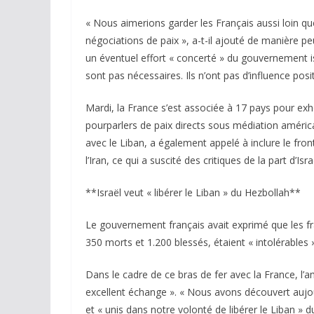
« Nous aimerions garder les Français aussi loin que
négociations de paix », a-t-il ajouté de manière pe
un éventuel effort « concerté » du gouvernement isr
sont pas nécessaires. Ils n’ont pas d’influence posit
Mardi, la France s’est associée à 17 pays pour exhor
pourparlers de paix directs sous médiation américai
avec le Liban, a également appelé à inclure le fron
l’Iran, ce qui a suscité des critiques de la part d’Isra
**Israël veut « libérer le Liban » du Hezbollah**
Le gouvernement français avait exprimé que les frap
350 morts et 1.200 blessés, étaient « intolérables 
Dans le cadre de ce bras de fer avec la France, l’a
excellent échange ». « Nous avons découvert aujo
et « unis dans notre volonté de libérer le Liban » d