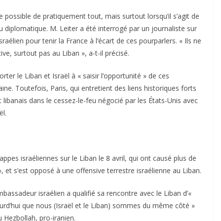
 possible de pratiquement tout, mais surtout lorsqu’il s’agit de
u diplomatique. M. Leiter a été interrogé par un journaliste sur
aélien pour tenir la France à l’écart de ces pourparlers. « Ils ne
ive, surtout pas au Liban », a-t-il précisé.
ter le Liban et Israël à « saisir l’opportunité » de ces
ne. Toutefois, Paris, qui entretient des liens historiques forts
t libanais dans le cessez-le-feu négocié par les États-Unis avec
ël.
pes israéliennes sur le Liban le 8 avril, qui ont causé plus de
», et s’est opposé à une offensive terrestre israélienne au Liban.
mbassadeur israélien a qualifié sa rencontre avec le Liban d’«
urd’hui que nous (Israël et le Liban) sommes du même côté »
u Hezbollah, pro-iranien.