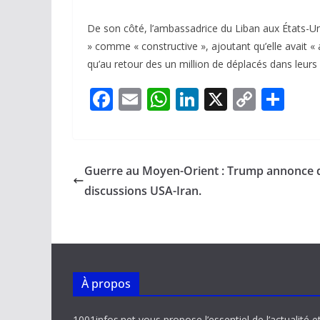
De son côté, l’ambassadrice du Liban aux États-U
» comme « constructive », ajoutant qu’elle avait « a
qu’au retour des un million de déplacés dans leurs 
F
E
W
Li
X
C
P
ac
m
h
n
o
ar
e
ai
at
k
p
ta
b
l
s
e
y
g
Guerre au Moyen-Orient : Trump annonce 
o
A
dI
Li
er
discussions USA-Iran.
o
p
n
n
k
p
k
À propos
1001infos.net vous propose l’essentiel de l’actualité e