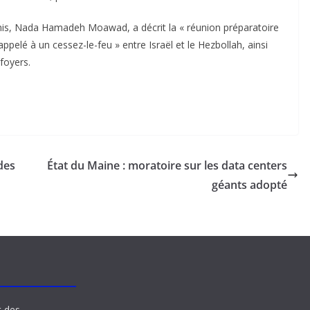
nis, Nada Hamadeh Moawad, a décrit la « réunion préparatoire
ppelé à un cessez-le-feu » entre Israël et le Hezbollah, ainsi
foyers.
des
État du Maine : moratoire sur les data centers
géants adopté
t des