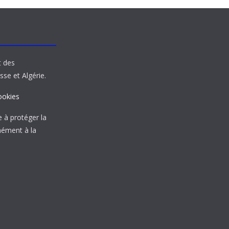
t des
sse et Algérie.
ookies
à protéger la
mément à la