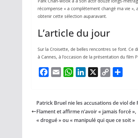
Park Chan-wook a à son actif douze longs-métra
récompense « a complètement changé ma vie », a so
obtenir cette sélection auparavant.
L’article du jour
Sur la Croisette, de belles rencontres se font. Ce
à Cannes, à l’occasion de la présentation du film
P
F
E
W
Li
X
C
P
ac
m
h
n
o
ar
e
ai
at
k
p
ta
b
l
s
e
y
g
Patrick Bruel nie les accusations de viol de 
o
A
dI
Li
er
Flament et affirme n’avoir « jamais forcé »,
o
p
n
n
« drogué » ou « manipulé qui que ce soit »
k
p
k