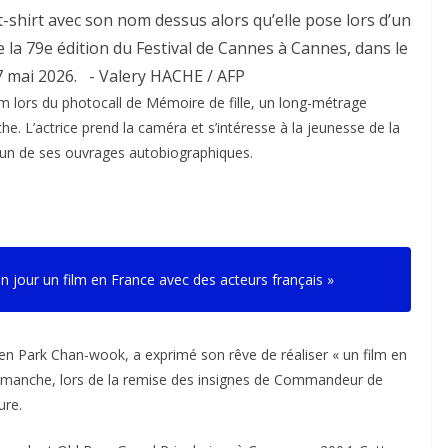
t-shirt avec son nom dessus alors qu’elle pose lors d’un
de la 79e édition du Festival de Cannes à Cannes, dans le
17 mai 2026.
- Valery HACHE / AFP
m lors du photocall de
Mémoire de fille
, un long-métrage
e. L’actrice prend la caméra et s’intéresse à la jeunesse de la
 l’un de ses ouvrages autobiographiques.
n jour un film en France avec des acteurs français
»
éen Park Chan-wook, a exprimé son rêve de réaliser « un film en
é dimanche, lors de la remise des insignes de Commandeur de
ure.