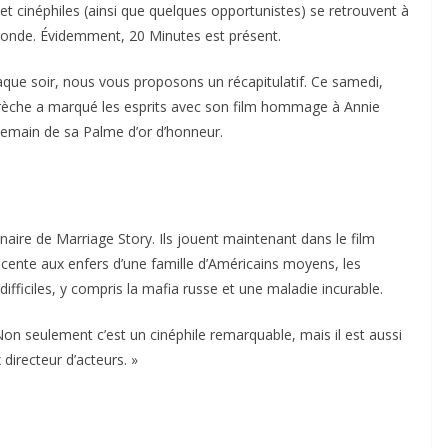
 et cinéphiles (ainsi que quelques opportunistes) se retrouvent à
 monde. Évidemment,
20 Minutes
est présent.
que soir, nous vous proposons un récapitulatif. Ce samedi,
drèche a marqué les esprits avec son film hommage à Annie
demain de sa Palme d’or d’honneur.
enaire de
Marriage Story
. Ils jouent maintenant dans le film
cente aux enfers d’une famille d’Américains moyens, les
ifficiles, y compris la mafia russe et une maladie incurable.
on seulement c’est un cinéphile remarquable, mais il est aussi
 directeur d’acteurs. »