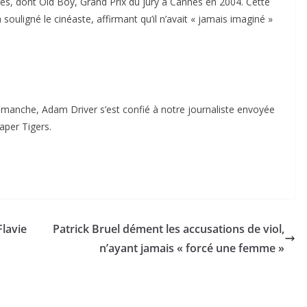
ges, dont
Old Boy
, Grand Prix du jury à Cannes en 2004. Cette
uligné le cinéaste, affirmant qu’il n’avait « jamais imaginé »
 dimanche, Adam Driver s’est confié à notre journaliste envoyée
aper Tigers
.
Flavie
Patrick Bruel dément les accusations de viol,
n’ayant jamais « forcé une femme »