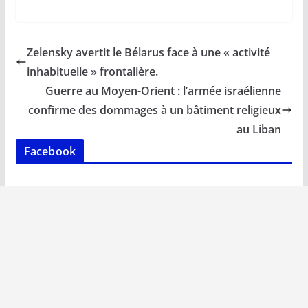
ac
m
h
n
o
ar
e
ai
at
k
p
ta
b
l
s
e
y
g
Zelensky avertit le Bélarus face à une « activité
o
A
dI
Li
er
inhabituelle » frontalière.
o
p
n
n
Guerre au Moyen-Orient : l’armée israélienne
k
p
k
confirme des dommages à un bâtiment religieux
au Liban
Facebook