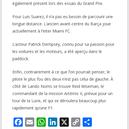
également présent lors des essais du Grand Prix.
Pour Luis Suarez, il n’a pas eu besoin de parcourir une
longue distance. L’ancien avant-centre du Barça joue
actuellement à l’Inter Miami FC.
L’acteur Patrick Dempsey, connu pour sa passion pour
les voitures et les moteurs, a été aperçu dans le
paddock.
Enfin, contrairement à ce que l’on pourrait penser, le
pilote le plus fou des deux n’est pas celui de gauche. À
côté de Lando Norris se trouve Reid Wiseman, le
commandant de la mission Artémis II, prévue pour un
tour de la Lune, et qui se déroulera beaucoup plus
rapidement qu’une F1.
F
E
W
Li
X
C
P