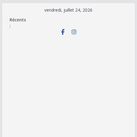
Passer
vendredi, juillet 24, 2026
au
Récents
contenu
: