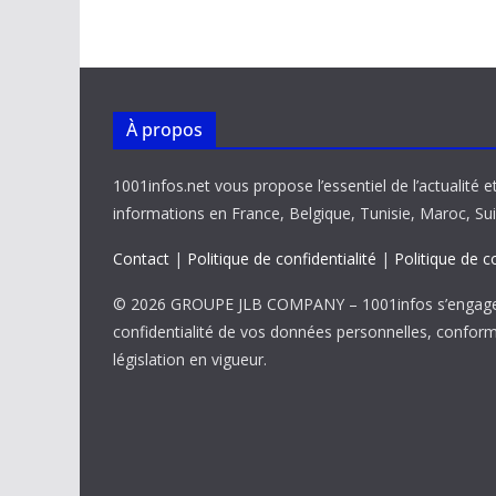
o
p
n
n
k
p
k
À propos
1001infos.net vous propose l’essentiel de l’actualité e
informations en France, Belgique, Tunisie, Maroc, Sui
Contact
|
Politique de confidentialité
|
Politique de c
© 2026 GROUPE JLB COMPANY – 1001infos s’engage 
confidentialité de vos données personnelles, confor
législation en vigueur.