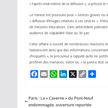
« l’après-midi même de la diffusion », a précisé le 
Le mineur est poursuivi pour « sévices graves ou 
« diffusion d’images relatives à ces sévices ». Prés
de mesures éducatives. Sans antécédent judiciaire, 
audience de culpabilité fixée au 30 juin.
Cette affaire a suscité de nombreuses réactions e
l’adolescent ainsi que des informations concernant 
choquants », le procureur a rappelé qu’ils ne justifi
proférer des menaces. Selon lui, « la justice doit s
F
E
W
Li
X
C
P
ac
m
h
n
o
ar
e
ai
at
k
p
ta
b
l
s
e
y
g
Paris : La « Caverne » du Pont-Neuf
o
A
dI
Li
er
endommagée, ouverture reportée