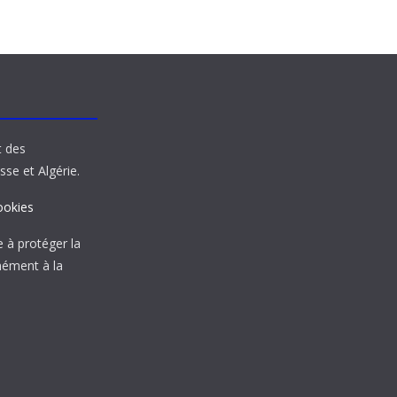
t des
sse et Algérie.
ookies
à protéger la
mément à la