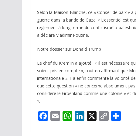
Selon la Maison-Blanche, ce « Conseil de paix » a
guerre dans la bande de Gaza. « L’essentiel est que
règlement à long terme du conflit israélo-palestini
a déclaré Vladimir Poutine.
Notre dossier sur Donald Trump
Le chef du Kremlin a ajouté : « Il est nécessaire qu
soient pris en compte », tout en affirmant que Mosc
internationale ». Il a enfin commenté la volonté 
que cette question « ne concerne absolument pas »
considéré le Groenland comme une colonie » et de l
».
F
E
W
Li
X
C
P
ac
m
h
n
o
ar
e
ai
at
k
p
ta