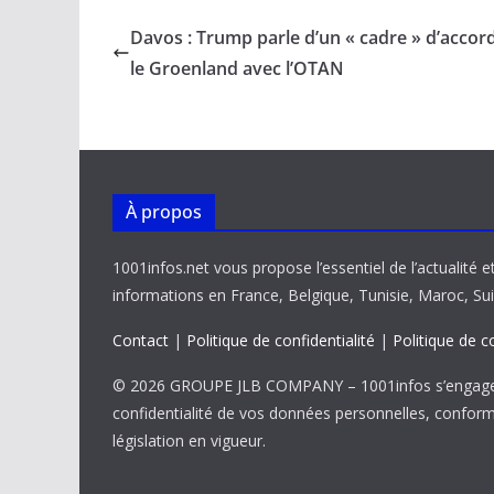
b
l
s
e
y
g
Davos : Trump parle d’un « cadre » d’accor
o
A
dI
Li
er
le Groenland avec l’OTAN
o
p
n
n
k
p
k
À propos
1001infos.net vous propose l’essentiel de l’actualité e
informations en France, Belgique, Tunisie, Maroc, Sui
Contact
|
Politique de confidentialité
|
Politique de c
© 2026 GROUPE JLB COMPANY – 1001infos s’engage 
confidentialité de vos données personnelles, confor
législation en vigueur.