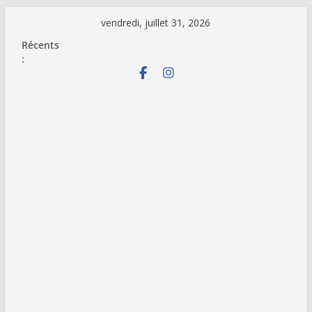
Passer
vendredi, juillet 31, 2026
au
Récents
contenu
: