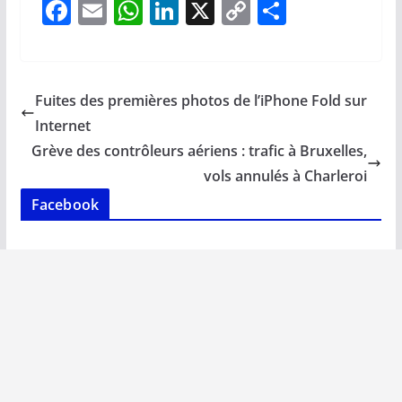
F
E
W
Li
X
C
P
ac
m
h
n
o
ar
e
ai
at
k
p
ta
b
l
s
e
y
g
Fuites des premières photos de l’iPhone Fold sur
o
A
dI
Li
er
Internet
o
p
n
n
Grève des contrôleurs aériens : trafic à Bruxelles,
k
p
k
vols annulés à Charleroi
Facebook