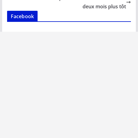
k
p
k
deux mois plus tôt
Facebook