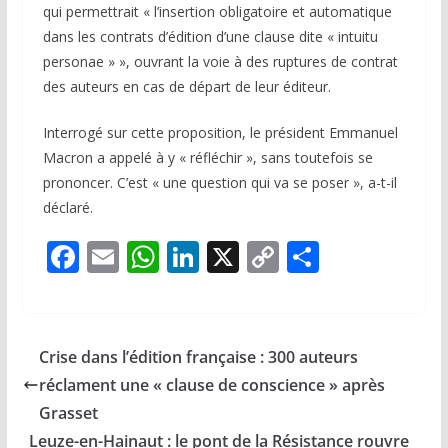
qui permettrait « l’insertion obligatoire et automatique
dans les contrats d’édition d’une clause dite « intuitu
personae » », ouvrant la voie à des ruptures de contrat
des auteurs en cas de départ de leur éditeur.
Interrogé sur cette proposition, le président Emmanuel
Macron a appelé à y « réfléchir », sans toutefois se
prononcer. C’est « une question qui va se poser », a-t-il
déclaré.
F
E
W
Li
X
C
P
ac
m
h
n
o
ar
e
ai
at
k
p
ta
b
l
s
e
y
g
Crise dans l’édition française : 300 auteurs
o
A
dI
Li
er
réclament une « clause de conscience » après
o
p
n
n
Grasset
Leuze-en-Hainaut : le pont de la Résistance rouvre