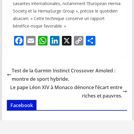
savantes internationales, notamment l’European Hernia
Society et la HerniaSurge Group », précise le quotidien
alsacien. « Cette technique conserve un rapport
bénéfice-risque favorable. »
F
E
W
Li
X
C
P
ac
m
h
n
o
ar
e
ai
at
k
p
ta
b
l
s
e
y
g
Test de la Garmin Instinct Crossover Amoled :
o
A
dI
Li
er
montre de sport hybride.
o
p
n
n
Le pape Léon XIV à Monaco dénonce l’écart entre
k
p
k
riches et pauvres.
Facebook