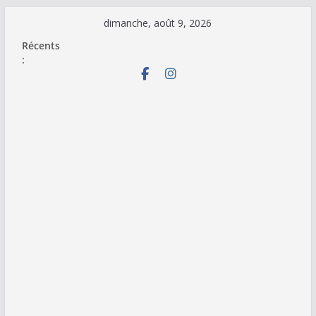
Passer
dimanche, août 9, 2026
au
Récents
contenu
: