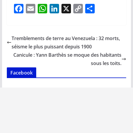
F
E
W
Li
X
C
P
ac
m
h
n
o
ar
e
ai
at
k
p
ta
b
l
s
e
y
g
Tremblements de terre au Venezuela : 32 morts,
o
A
dI
Li
er
séisme le plus puissant depuis 1900
o
p
n
n
Canicule : Yann Barthès se moque des habitants
k
p
k
sous les toits.
Facebook