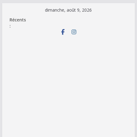
Passer
dimanche, août 9, 2026
au
Récents
contenu
: