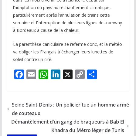
l’adaptation du pays au réchauffement climatique,
particulièrement après l’annulation de trains cette
semaine et l’interruption de plusieurs lignes de tramway
à Bordeaux à cause de la chaleur.
La parenthèse caniculaire se referme donc, et la météo
va obliger les Français à échanger leurs lunettes de
soleil contre un ciré.
F
E
W
Li
X
C
P
ac
m
h
n
o
ar
e
ai
at
k
p
ta
b
l
s
e
y
g
Seine-Saint-Denis : Un policier tue un homme armé
o
A
dI
Li
er
de couteaux
o
p
n
n
Démantèlement d’un gang de braqueurs à Bab El
k
p
k
Khadra du Métro léger de Tunis