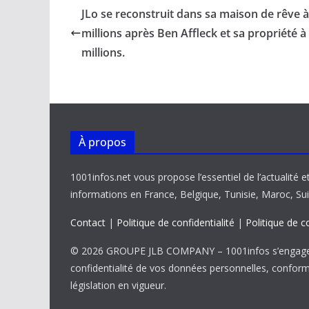
b
l
s
e
y
g
JLo se reconstruit dans sa maison de rêve à
o
A
dI
Li
er
millions après Ben Affleck et sa propriété à
o
p
n
n
millions.
k
p
k
À propos
1001infos.net vous propose l’essentiel de l’actualité e
informations en France, Belgique, Tunisie, Maroc, Sui
Contact
|
Politique de confidentialité
|
Politique de c
© 2026 GROUPE JLB COMPANY – 1001infos s’engage 
confidentialité de vos données personnelles, confor
législation en vigueur.