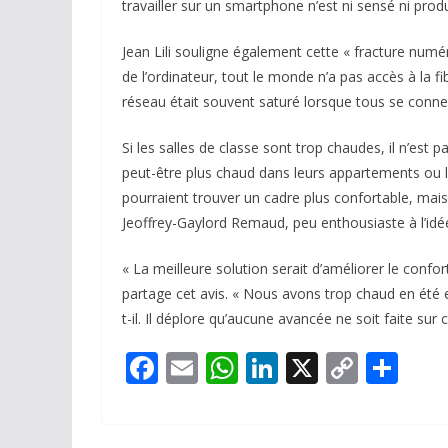
travailler sur un smartphone n’est ni sensé ni produ
Jean Lili souligne également cette « fracture numér
de l’ordinateur, tout le monde n’a pas accès à la fib
réseau était souvent saturé lorsque tous se con
Si les salles de classe sont trop chaudes, il n’est 
peut-être plus chaud dans leurs appartements ou le
pourraient trouver un cadre plus confortable, mais
Jeoffrey-Gaylord Remaud, peu enthousiaste à l’idé
« La meilleure solution serait d’améliorer le confort
partage cet avis. « Nous avons trop chaud en été e
t-il. Il déplore qu’aucune avancée ne soit faite sur
F
E
W
Li
X
C
P
ac
m
h
n
o
ar
e
ai
at
k
p
ta