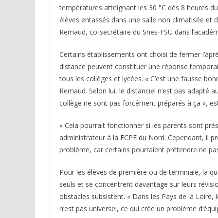
températures atteignant les 30 °C dès 8 heures du
élèves entassés dans une salle non climatisée et do
Remaud, co-secrétaire du Snes-FSU dans l’académ
Certains établissements ont choisi de fermer l’apr
distance peuvent constituer une réponse temporaire
tous les collèges et lycées. « C’est une fausse bon
Remaud. Selon lui, le distanciel n’est pas adapté a
collège ne sont pas forcément préparés à ça », esti
« Cela pourrait fonctionner si les parents sont pré
administrateur à la FCPE du Nord. Cependant, il pré
problème, car certains pourraient prétendre ne pa
Pour les élèves de première ou de terminale, la que
seuls et se concentrent davantage sur leurs révis
obstacles subsistent. « Dans les Pays de la Loire, 
n’est pas universel, ce qui crée un problème d’équ