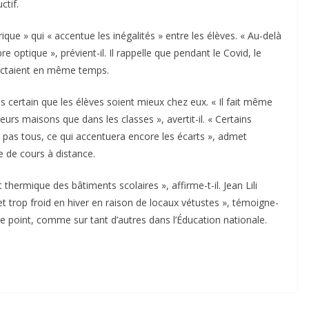
ctif.
ique » qui « accentue les inégalités » entre les élèves. « Au-delà
re optique », prévient-il. Il rappelle que pendant le Covid, le
nectaient en même temps.
pas certain que les élèves soient mieux chez eux. « Il fait même
urs maisons que dans les classes », avertit-il. « Certains
 pas tous, ce qui accentuera encore les écarts », admet
e de cours à distance.
 thermique des bâtiments scolaires », affirme-t-il. Jean Lili
t trop froid en hiver en raison de locaux vétustes », témoigne-
 ce point, comme sur tant d’autres dans l’Éducation nationale.