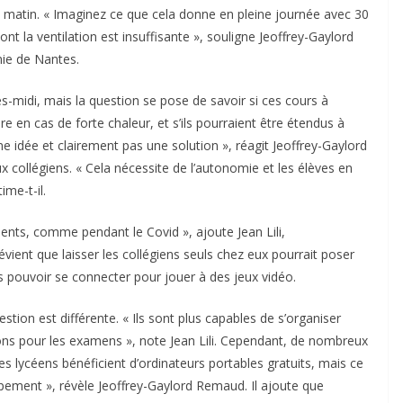
 matin. « Imaginez ce que cela donne en pleine journée avec 30
nt la ventilation est insuffisante », souligne Jeoffrey-Gaylord
ie de Nantes.
ès-midi, mais la question se pose de savoir si ces cours à
 en cas de forte chaleur, et s’ils pourraient être étendus à
ne idée et clairement pas une solution », réagit Jeoffrey-Gaylord
ux collégiens. « Cela nécessite de l’autonomie et les élèves en
me-t-il.
sents, comme pendant le Covid », ajoute Jean Lili,
vient que laisser les collégiens seuls chez eux pourrait poser
s pouvoir se connecter pour jouer à des jeux vidéo.
stion est différente. « Ils sont plus capables de s’organiser
ions pour les examens », note Jean Lili. Cependant, de nombreux
les lycéens bénéficient d’ordinateurs portables gratuits, mais ce
ipement », révèle Jeoffrey-Gaylord Remaud. Il ajoute que