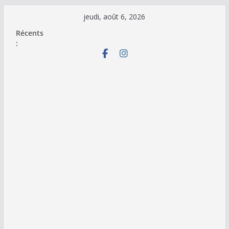
Passer
jeudi, août 6, 2026
au
Récents
contenu
: