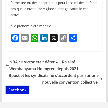
fermeture ou des adaptations pour l’accueil des enfants
dès que le niveau de vigilance orange canicule est
activé.
*Le prénom a été modifié.
F
E
W
Li
X
C
P
ac
m
h
n
o
ar
e
ai
at
k
p
ta
b
l
s
e
y
g
NBA : « Victor était déter »… Rivalité
o
A
dI
Li
er
Wembanyama-Holmgren depuis 2021
o
p
n
n
Bpost et les syndicats ne s’accordent pas sur une
k
p
k
nouvelle convention collective.
Facebook