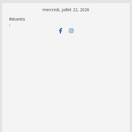
Passer
mercredi, juillet 22, 2026
au
Récents
contenu
: