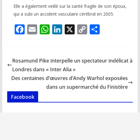
Elle a également veillé sur la santé fragile de son époux,
qui a subi un accident vasculaire cérébral en 2005.
F
E
W
Li
X
C
P
ac
m
h
n
o
ar
e
ai
at
k
p
ta
b
l
s
e
y
g
Rosamund Pike interpelle un spectateur indélicat à
o
A
dI
Li
er
Londres dans « Inter Alia »
o
p
n
n
Des centaines d’œuvres d’Andy Warhol exposées
k
p
k
dans un supermarché du Finistère
Facebook