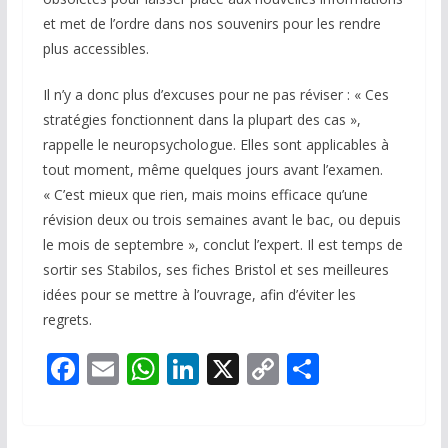
et met de l’ordre dans nos souvenirs pour les rendre
plus accessibles.
Il n’y a donc plus d’excuses pour ne pas réviser : « Ces
stratégies fonctionnent dans la plupart des cas »,
rappelle le neuropsychologue. Elles sont applicables à
tout moment, même quelques jours avant l’examen.
« C’est mieux que rien, mais moins efficace qu’une
révision deux ou trois semaines avant le bac, ou depuis
le mois de septembre », conclut l’expert. Il est temps de
sortir ses Stabilos, ses fiches Bristol et ses meilleures
idées pour se mettre à l’ouvrage, afin d’éviter les
regrets.
F
E
W
Li
X
C
P
ac
m
h
n
o
ar
e
ai
at
k
p
ta