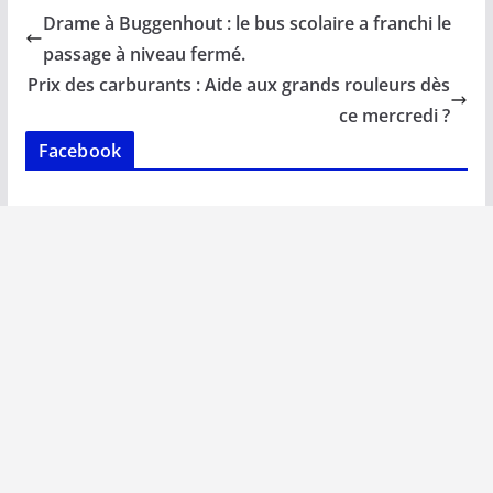
b
l
s
e
y
g
Drame à Buggenhout : le bus scolaire a franchi le
o
A
dI
Li
er
passage à niveau fermé.
o
p
n
n
Prix des carburants : Aide aux grands rouleurs dès
k
p
k
ce mercredi ?
Facebook