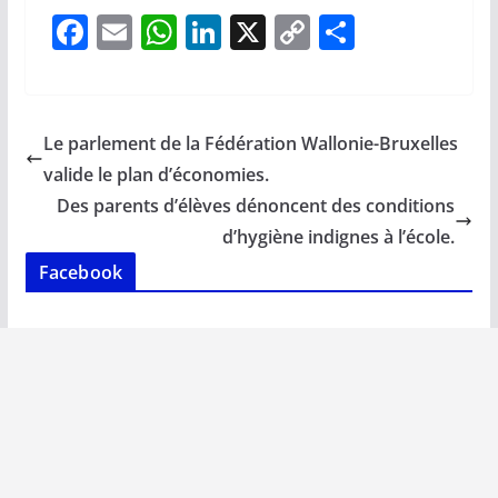
F
E
W
Li
X
C
P
ac
m
h
n
o
ar
e
ai
at
k
p
ta
b
l
s
e
y
g
Le parlement de la Fédération Wallonie-Bruxelles
o
A
dI
Li
er
valide le plan d’économies.
o
p
n
n
Des parents d’élèves dénoncent des conditions
k
p
k
d’hygiène indignes à l’école.
Facebook