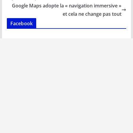
o
p
n
n
Google Maps adopte la « navigation immersive »
k
p
k
et cela ne change pas tout
Facebook