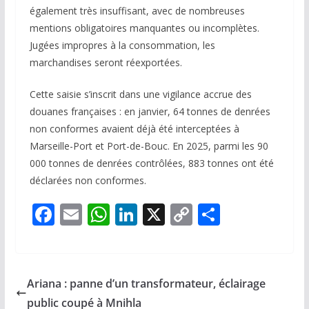
également très insuffisant, avec de nombreuses
mentions obligatoires manquantes ou incomplètes.
Jugées impropres à la consommation, les
marchandises seront réexportées.
Cette saisie s’inscrit dans une vigilance accrue des
douanes françaises : en janvier, 64 tonnes de denrées
non conformes avaient déjà été interceptées à
Marseille-Port et Port-de-Bouc. En 2025, parmi les 90
000 tonnes de denrées contrôlées, 883 tonnes ont été
déclarées non conformes.
F
E
W
Li
X
C
P
ac
m
h
n
o
ar
e
ai
at
k
p
ta
b
l
s
e
y
g
Ariana : panne d’un transformateur, éclairage
o
A
dI
Li
er
public coupé à Mnihla