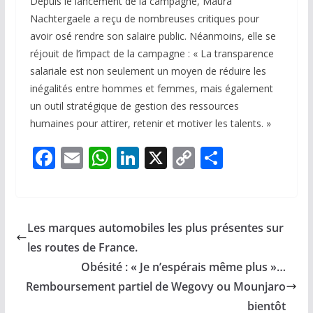
Depuis le lancement de la campagne, Maura
Nachtergaele a reçu de nombreuses critiques pour
avoir osé rendre son salaire public. Néanmoins, elle se
réjouit de l’impact de la campagne : « La transparence
salariale est non seulement un moyen de réduire les
inégalités entre hommes et femmes, mais également
un outil stratégique de gestion des ressources
humaines pour attirer, retenir et motiver les talents. »
F
E
W
Li
X
C
P
ac
m
h
n
o
ar
e
ai
at
k
p
ta
b
l
s
e
y
g
Les marques automobiles les plus présentes sur
o
A
dI
Li
er
les routes de France.
o
p
n
n
Obésité : « Je n’espérais même plus »…
k
p
k
Remboursement partiel de Wegovy ou Mounjaro
bientôt