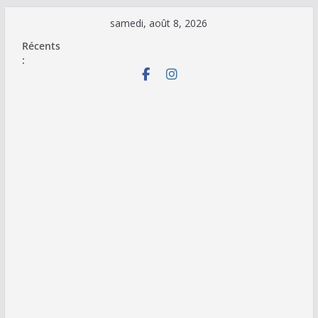
Passer
samedi, août 8, 2026
au
Récents
contenu
: