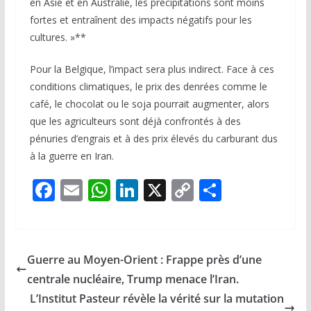
en Asie et en Australie, les précipitations sont moins
fortes et entraînent des impacts négatifs pour les
cultures. »**
Pour la Belgique, l’impact sera plus indirect. Face à ces
conditions climatiques, le prix des denrées comme le
café, le chocolat ou le soja pourrait augmenter, alors
que les agriculteurs sont déjà confrontés à des
pénuries d’engrais et à des prix élevés du carburant dus
à la guerre en Iran.
F
E
W
Li
X
C
P
ac
m
h
n
o
ar
e
ai
at
k
p
ta
b
l
s
e
y
g
Guerre au Moyen-Orient : Frappe près d’une
o
A
dI
Li
er
centrale nucléaire, Trump menace l’Iran.
o
p
n
n
L’Institut Pasteur révèle la vérité sur la mutation