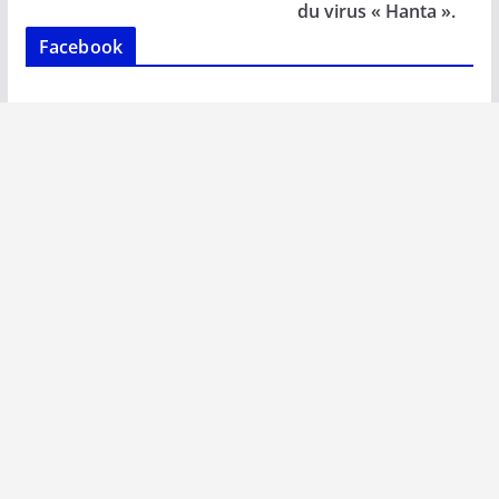
k
p
k
du virus « Hanta ».
Facebook