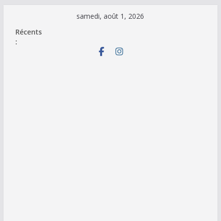
Passer
samedi, août 1, 2026
au
Récents
contenu
: