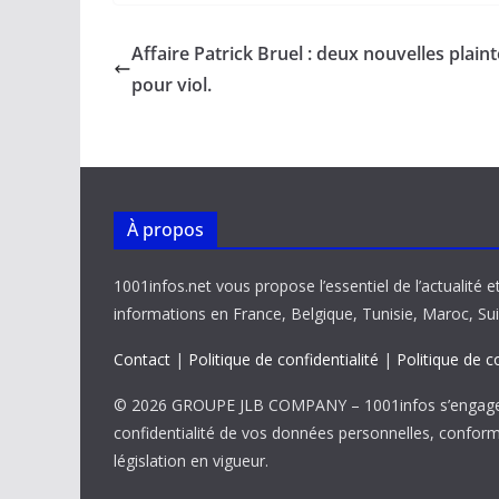
e
ai
at
k
p
ta
b
l
s
e
y
g
Affaire Patrick Bruel : deux nouvelles plain
o
A
dI
Li
er
pour viol.
o
p
n
n
k
p
k
À propos
1001infos.net vous propose l’essentiel de l’actualité e
informations en France, Belgique, Tunisie, Maroc, Sui
Contact
|
Politique de confidentialité
|
Politique de c
© 2026 GROUPE JLB COMPANY – 1001infos s’engage 
confidentialité de vos données personnelles, confor
législation en vigueur.