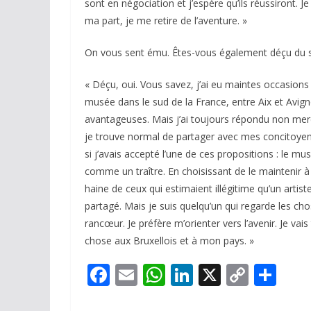
sont en négociation et j’espère qu’ils réussiront.
ma part, je me retire de l’aventure. »
On vous sent ému. Êtes-vous également déçu du so
« Déçu, oui. Vous savez, j’ai eu maintes occasions 
musée dans le sud de la France, entre Aix et Avig
avantageuses. Mais j’ai toujours répondu non merci. 
je trouve normal de partager avec mes concitoyens
si j’avais accepté l’une de ces propositions : le m
comme un traître. En choisissant de le maintenir à
haine de ceux qui estimaient illégitime qu’un artiste
partagé. Mais je suis quelqu’un qui regarde les cho
rancœur. Je préfère m’orienter vers l’avenir. Je vai
chose aux Bruxellois et à mon pays. »
F
E
W
Li
X
C
P
ac
m
h
n
o
ar