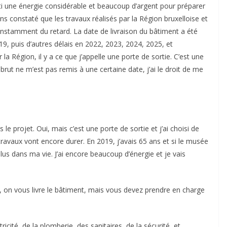
i une énergie considérable et beaucoup d’argent pour préparer
 constaté que les travaux réalisés par la Région bruxelloise et
nstamment du retard. La date de livraison du bâtiment a été
9, puis d’autres délais en 2022, 2023, 2024, 2025, et
a Région, il y a ce que j’appelle une porte de sortie. C’est une
brut ne m’est pas remis à une certaine date, j’ai le droit de me
le projet. Oui, mais c’est une porte de sortie et j’ai choisi de
 travaux vont encore durer. En 2019, j’avais 65 ans et si le musée
 plus dans ma vie. J’ai encore beaucoup d’énergie et je vais
 on vous livre le bâtiment, mais vous devez prendre en charge
icité, de la plomberie, des sanitaires, de la sécurité, et