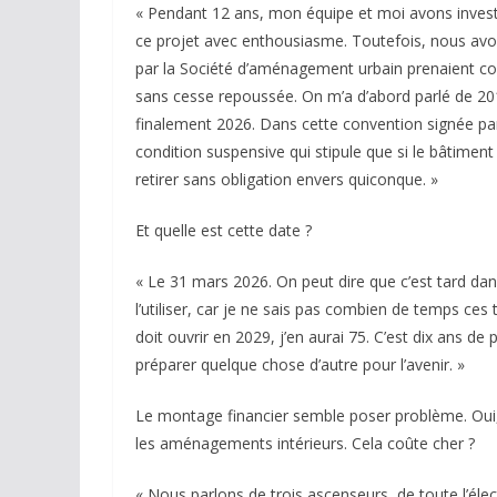
« Pendant 12 ans, mon équipe et moi avons invest
ce projet avec enthousiasme. Toutefois, nous avons
par la Société d’aménagement urbain prenaient co
sans cesse repoussée. On m’a d’abord parlé de 201
finalement 2026. Dans cette convention signée par l
condition suspensive qui stipule que si le bâtiment 
retirer sans obligation envers quiconque. »
Et quelle est cette date ?
« Le 31 mars 2026. On peut dire que c’est tard dans 
l’utiliser, car je ne sais pas combien de temps ces
doit ouvrir en 2029, j’en aurai 75. C’est dix ans de
préparer quelque chose d’autre pour l’avenir. »
Le montage financier semble poser problème. Oui,
les aménagements intérieurs. Cela coûte cher ?
« Nous parlons de trois ascenseurs, de toute l’électr