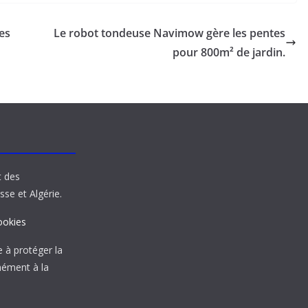
tes
Le robot tondeuse Navimow gère les pentes
pour 800m² de jardin.
t des
sse et Algérie.
ookies
à protéger la
mément à la