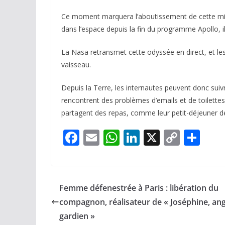
Ce moment marquera l’aboutissement de cette mis
dans l’espace depuis la fin du programme Apollo, il
La Nasa retransmet cette odyssée en direct, et le
vaisseau.
Depuis la Terre, les internautes peuvent donc suivre
rencontrent des problèmes d’emails et de toilettes
partagent des repas, comme leur petit-déjeuner d
F
E
W
Li
X
C
P
ac
m
h
n
o
ar
e
ai
at
k
p
ta
b
l
s
e
y
g
Femme défenestrée à Paris : libération du
o
A
dI
Li
er
compagnon, réalisateur de « Joséphine, an
o
p
n
n
gardien »