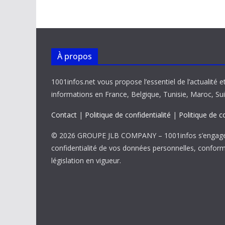
k
p
k
À propos
1001infos.net vous propose l’essentiel de l’actualité e
informations en France, Belgique, Tunisie, Maroc, Sui
Contact
|
Politique de confidentialité
|
Politique de c
© 2026 GROUPE JLB COMPANY – 1001infos s’engage 
confidentialité de vos données personnelles, confor
législation en vigueur.