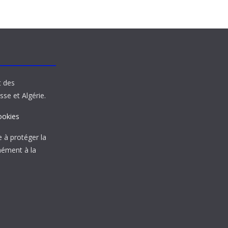
t des
sse et Algérie.
ookies
à protéger la
mément à la